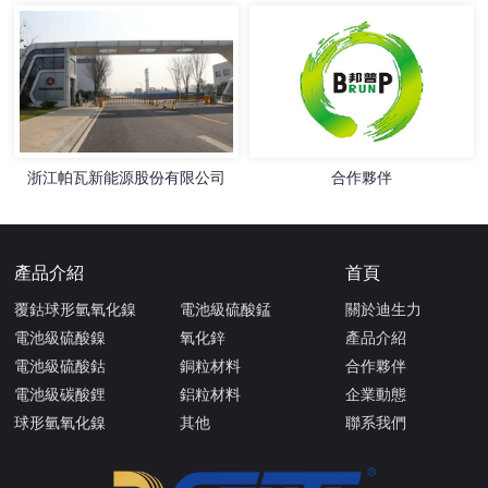
浙江帕瓦新能源股份有限公司
合作夥伴
產品介紹
首頁
覆鈷球形氫氧化鎳
電池級硫酸錳
關於迪生力
電池級硫酸鎳
氧化鋅
產品介紹
電池級硫酸鈷
銅粒材料
合作夥伴
電池級碳酸鋰
鋁粒材料
企業動態
球形氫氧化鎳
其他
聯系我們